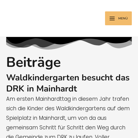
Zum
MAIN
Inhalt
MENU
MENÜ
springen
Beiträge
Waldkindergarten besucht das
DRK in Mainhardt
Am ersten Mainhardttag in diesem Jahr trafen
sich die Kinder des Waldkindergartens auf dem
Spielplatz in Mainhardt, um von da aus
gemeinsam Schritt für Schritt den Weg durch
die Gemeinde zum DRK zu laufen. Voller