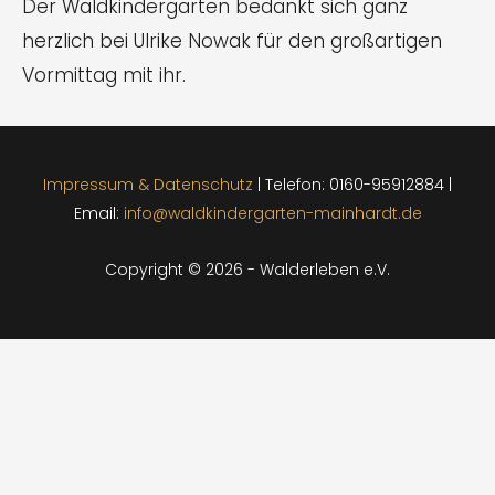
Der Waldkindergarten bedankt sich ganz
herzlich bei Ulrike Nowak für den großartigen
Vormittag mit ihr.
Impressum & Datenschutz
| Telefon: 0160-95912884 |
Email:
info@waldkindergarten-mainhardt.de
Copyright © 2026 - Walderleben e.V.
CLOS
THIS
MOD
27.09.26 von 13.00 - 17.00